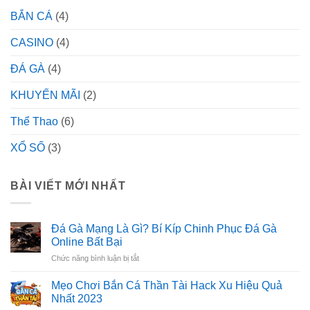
BẮN CÁ
(4)
CASINO
(4)
ĐÁ GÀ
(4)
KHUYẾN MÃI
(2)
Thể Thao
(6)
XỔ SỐ
(3)
BÀI VIẾT MỚI NHẤT
Đá Gà Mạng Là Gì? Bí Kíp Chinh Phục Đá Gà
Online Bất Bại
Chức năng bình luận bị tắt
ở
Đá
Gà
Mẹo Chơi Bắn Cá Thần Tài Hack Xu Hiệu Quả
Mạng
Nhất 2023
Là