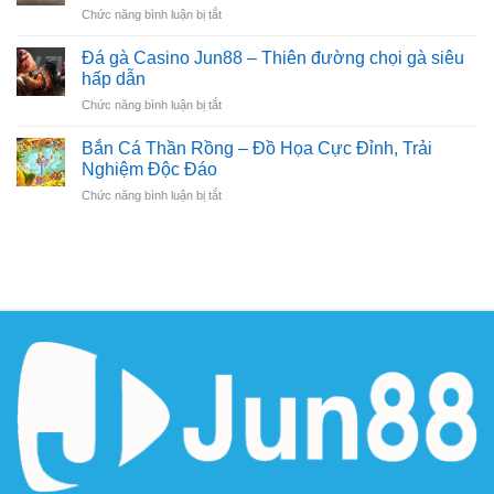
chơi
Thủ
Chức năng bình luận bị tắt
ở
Địa
cho
Đá
chỉ
anh
Gà
Đá gà Casino Jun88 – Thiên đường chọi gà siêu
xem
em
C1
đá
hấp dẫn
hốt
Jun88
gà
bạc
Chức năng bình luận bị tắt
ở
–
trực
Đá
Thỏa
tuyến
gà
Bắn Cá Thần Rồng – Đồ Họa Cực Đỉnh, Trải
Mãn
hàng
Casino
Đam
Nghiệm Độc Đáo
đầu
Jun88
Mê
Việt
Chức năng bình luận bị tắt
ở
–
Của
Nam
Bắn
Thiên
Kê
Cá
đường
Thủ
Thần
chọi
Việt
Rồng
gà
–
siêu
Đồ
hấp
Họa
dẫn
Cực
Đỉnh,
Trải
Nghiệm
Độc
Đáo