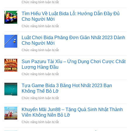
Chức năng bình luận bị tắt
ở
Gì?
Mẹo
Bí
Chơi
Tìm Hiểu Về Luật Bida Lỗ: Hướng Dẫn Đầy Đủ
Kíp
Bắn
Chinh
Cho Người Mới
Cá
Phục
Chức năng bình luận bị tắt
ở
Thần
Đá
Tìm
Tài
Gà
Hiểu
Luật Chơi Bida Phăng Đơn Giản Nhất 2023 Dành
Hack
Online
Về
Xu
Cho Người Mới
Bất
Luật
Hiệu
Bại
Chức năng bình luận bị tắt
ở
Bida
Quả
Luật
Lỗ:
Nhất
Chơi
Sun Pazuru Tài Xỉu – Ứng Dụng Chơi Cược Chất
Hướng
2023
Bida
Dẫn
Lượng Hàng Đầu
Phăng
Đầy
Chức năng bình luận bị tắt
ở
Đơn
Đủ
Sun
Giản
Cho
Pazuru
Tựa Game Bida 3 Băng Hot Nhất 2023 Bạn
Nhất
Người
Tài
2023
Không Thể Bỏ Lỡ
Mới
Xỉu
Dành
Chức năng bình luận bị tắt
ở
–
Cho
Tựa
Ứng
Người
Game
Khuyến Mãi Jun88 – Tặng Quà Sinh Nhật Thành
Dụng
Mới
Bida
Chơi
Viên Không Nên Bỏ Lỡ
3
Cược
Chức năng bình luận bị tắt
ở
Băng
Chất
Khuyến
Hot
Lượng