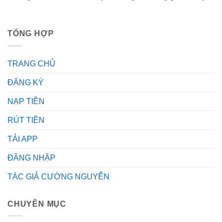
TỔNG HỢP
TRANG CHỦ
ĐĂNG KÝ
NẠP TIỀN
RÚT TIỀN
TẢI APP
ĐĂNG NHẬP
TÁC GIẢ CƯỜNG NGUYỄN
CHUYÊN MỤC