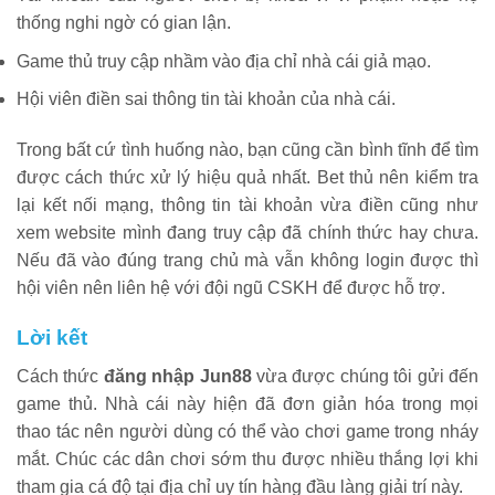
thống nghi ngờ có gian lận.
Game thủ truy cập nhầm vào địa chỉ nhà cái giả mạo.
Hội viên điền sai thông tin tài khoản của nhà cái.
Trong bất cứ tình huống nào, bạn cũng cần bình tĩnh để tìm
được cách thức xử lý hiệu quả nhất. Bet thủ nên kiểm tra
lại kết nối mạng, thông tin tài khoản vừa điền cũng như
xem website mình đang truy cập đã chính thức hay chưa.
Nếu đã vào đúng trang chủ mà vẫn không login được thì
hội viên nên liên hệ với đội ngũ CSKH để được hỗ trợ.
Lời kết
Cách thức
đăng nhập Jun88
vừa được chúng tôi gửi đến
game thủ. Nhà cái này hiện đã đơn giản hóa trong mọi
thao tác nên người dùng có thể vào chơi game trong nháy
mắt. Chúc các dân chơi sớm thu được nhiều thắng lợi khi
tham gia cá độ tại địa chỉ uy tín hàng đầu làng giải trí này.