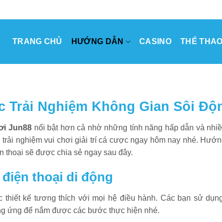
TRANG CHỦ
HƯỚNG DẪN
CASINO
THỂ THA
c Trải Nghiệm Không Gian Sôi Độ
ơi Jun88
nổi bật hơn cả nhờ những tính năng hấp dẫn và nhiề
 trải nghiệm vui chơi giải trí cá cược ngay hôm nay nhé. Hướ
ện thoại sẽ được chia sẻ ngay sau đây.
 điện thoại di động
thiết kế tương thích với mọi hệ điều hành. Các bạn sử dụn
ơng ứng để nắm được các bước thực hiện nhé.