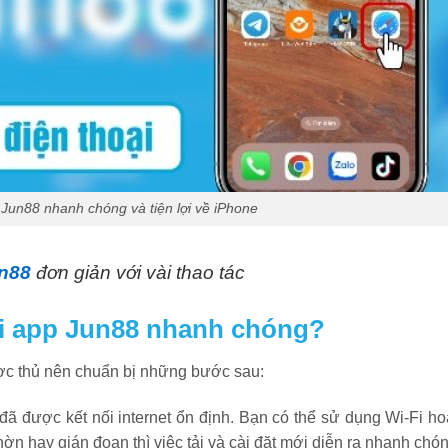
Jun88 nhanh chóng và tiện lợi về iPhone
n88
đơn giản với vài thao tác
ải app Jun88 nhanh chóng?
ợc thủ nên chuẩn bị những bước sau:
 đã được kết nối internet ổn định. Bạn có thể sử dụng Wi-Fi h
n hay gián đoạn thì việc tải và cài đặt mới diễn ra nhanh chón