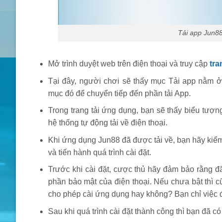
Tải app Jun88
Mở trình duyệt web trên điện thoại và truy cập
tra
Tại đây, người chơi sẽ thấy mục Tải app nằm ở 
mục đó để chuyển tiếp đến phần tải App.
Trong trang tải ứng dụng, bạn sẽ thấy biểu tượ
hệ thống tự động tải về điện thoại.
Khi ứng dụng Jun88 đã được tải về, bạn hãy kiểm
và tiến hành quá trình cài đặt.
Trước khi cài đặt, cược thủ hãy đảm bảo rằng đ
phần bảo mật của điện thoại. Nếu chưa bật thì cũ
cho phép cài ứng dụng hay không? Bạn chỉ việc đồn
Sau khi quá trình cài đặt thành công thì bạn đã 