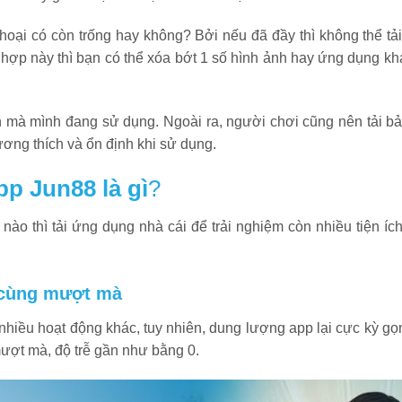
hoại có còn trống hay không? Bởi nếu đã đầy thì không thể tả
hợp này thì bạn có thể xóa bớt 1 số hình ảnh hay ứng dụng k
nh mà mình đang sử dụng. Ngoài ra, người chơi cũng nên tải b
ơng thích và ổn định khi sử dụng.
pp Jun88 là gì
?
c nào thì tải ứng dụng nhà cái để trải nghiệm còn nhiều tiện íc
ô cùng mượt mà
nhiều hoạt động khác, tuy nhiên, dung lượng app lại cực kỳ gọ
ượt mà, độ trễ gần như bằng 0.