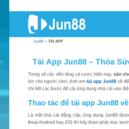
Skip
to
content
Jun88
»
TẢI APP
Tải App Jun88 – Thỏa Sứ
Trong số các nền tảng cá cược hiện nay,
sân ch
ích cho người chơi. Anh em
tải app Jun88
về để
chi tiết các bước để cài ứng dụng nhà cái vào đi
Thao tác để tải app Jun88 về
Là một nhà cái đẳng cấp, ứng dụng Jun88 được 
thoại Android hay iOS thì hãy tham phải mục tư