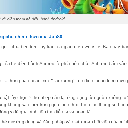
 về điện thoại hệ điều hành Android
ng chủ chính thức của Jun88
.
góc phía bên trên tay trái của giao diện website. Bạn hãy b
ng của hệ điều hành Android ở phía bên phải. Anh em bấm vào
 tra thông báo hoặc mục “Tải xuống” trên điện thoại để mở ứn
ã bật tùy chọn “Cho phép cài đặt ứng dụng từ nguồn không rõ”
ng không sao, bởi trong quá trình thực hiện, hệ thống sẽ hỏi 
g ý để quá trình tiếp tục diễn ra và hoàn tất.
có thể mở ứng dụng và đăng nhập vào tài khoản hội viên của mìn