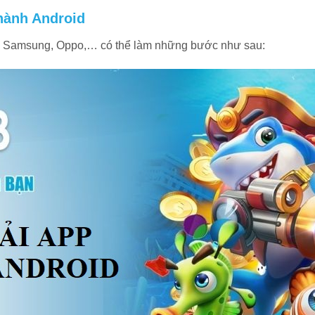
 hành Android
hư Samsung, Oppo,… có thể làm những bước như sau: