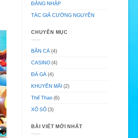
ĐĂNG NHẬP
TÁC GIẢ CƯỜNG NGUYỄN
CHUYÊN MỤC
BẮN CÁ
(4)
CASINO
(4)
ĐÁ GÀ
(4)
KHUYẾN MÃI
(2)
Thể Thao
(6)
XỔ SỐ
(3)
BÀI VIẾT MỚI NHẤT