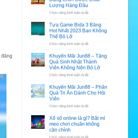
Phăng
Đủ
Lượng Hàng Đầu
Đơn
Cho
Chức năng bình luận bị tắt
ở
Giản
Người
Sun
Nhất
Mới
Pazuru
2023
Tựa Game Bida 3 Băng
Tài
Dành
Hot Nhất 2023 Bạn Không
Xỉu
Cho
Thể Bỏ Lỡ
–
Người
Chức năng bình luận bị tắt
ở
Ứng
Mới
Tựa
Dụng
Game
Chơi
à đăng
Khuyến Mãi Jun88 – Tặng
Bida
Cược
Quà Sinh Nhật Thành
3
Chất
Viên Không Nên Bỏ Lỡ
Băng
Lượng
Chức năng bình luận bị tắt
ở
Hot
Hàng
Khuyến
Nhất
Đầu
Mãi
2023
Khuyến Mãi Jun88 – Phần
Jun88
Bạn
Quà Tri Ân Dành Cho Hội
–
Không
Viên
Tặng
Thể
Chức năng bình luận bị tắt
ở
Quà
Bỏ
Khuyến
Sinh
Lỡ
Mãi
Nhật
Xổ số online là gì? Bật mí
Jun88
Thành
mẹo chơi chuẩn không
–
Viên
cần chỉnh
Phần
Không
Chức năng bình luận bị tắt
ở
Quà
Nên