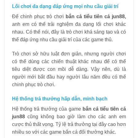
Lối chơi đa dạng đáp ứng mọi nhu cầu giải trí
Để chinh phục trò chơi
bắn cá tiểu tiên cá jun88,
anh em có thể trải nghiệm đa dạng lối chơi khác
nhau. Có thể nói, đây là trò chơi khá sáng tạo và có
thể đáp ứng nhu cầu giải trí của các game thủ.
Trò chơi sở hữu luật đơn giản, nhưng người chơi
có thể dùng các chiến thuật khác nhau để có thể
tiêu diệt được con mồi dễ dàng. Vậy nên, dù là
người mới bắt đầu hay người lâu năm đều có thể
chinh phục trò chơi.
Hệ thống trả thưởng hấp dẫn, minh bạch
Hệ thống trả thưởng của game
bắn cá tiểu tiên cá
jun88
cũng không bao giờ làm cho các anh em
cược thủ thất vọng. Tỷ lệ trả thưởng tại đây cao hơn
nhiều so với các game bắn cá đổi thưởng khác.