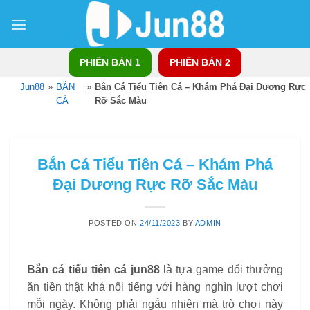
Skip
to
content
PHIÊN BẢN 1
PHIÊN BẢN 2
Jun88
»
BẮN
»
Bắn Cá Tiểu Tiên Cá – Khám Phá Đại Dương Rực
CÁ
Rỡ Sắc Màu
Bắn Cá Tiểu Tiên Cá – Khám Phá
Đại Dương Rực Rỡ Sắc Màu
POSTED ON
24/11/2023
BY
ADMIN
Bắn cá tiểu tiên cá
jun88
là tựa game đổi thưởng
ăn tiền thật khá nổi tiếng với hàng nghìn lượt chơi
mỗi ngày. Không phải ngẫu nhiên mà trò chơi này