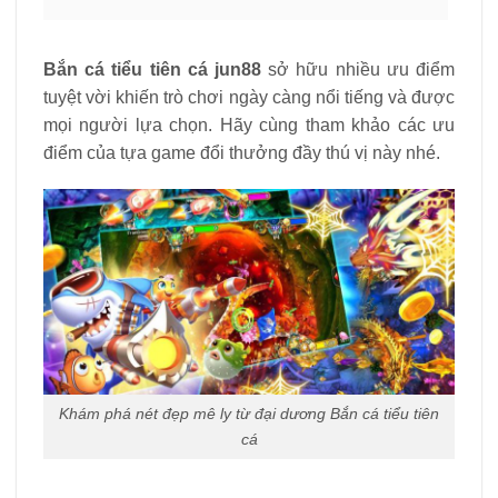
Bắn cá tiểu tiên cá jun88
sở hữu nhiều ưu điểm
tuyệt vời khiến trò chơi ngày càng nổi tiếng và được
mọi người lựa chọn. Hãy cùng tham khảo các ưu
điểm của tựa game đổi thưởng đầy thú vị này nhé.
Khám phá nét đẹp mê ly từ đại dương Bắn cá tiểu tiên
cá