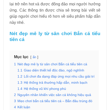
lại trở nên hot và được đông đảo mọi người hưởng
ứng. Các thông tin được chia sẻ trong bài viết sẽ
giúp người chơi hiểu rõ hơn về siêu phẩm hấp dẫn
này nhé.
Nét đẹp mê ly từ sân chơi Bắn cá tiểu
tiên cá
Mục lục
ẩn
1
Nét đẹp mê ly từ sân chơi Bắn cá tiểu tiên cá
1.1
Giao diện thiết kế độc đáo, ngộ nghĩnh
1.2
Lối chơi đa dạng đáp ứng mọi nhu cầu giải trí
1.3
Hệ thống trả thưởng hấp dẫn, minh bạch
1.4
Hệ thống vũ khí phong phú
2
Nguyên nhân khiến việc săn cá không hiệu quả
3
Mẹo chơi bắn cá tiểu tiên cá – Bắn đâu trúng đó
4
Kết luận